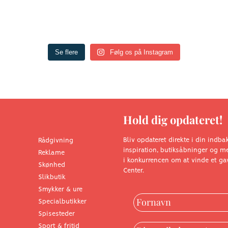
Se flere
Følg os på Instagram
Hold dig opdateret!
Bliv opdateret direkte i din indb
Rådgivning
inspiration, butiksåbninger og
Reklame
i konkurrencen om at vinde et gav
Skønhed
Center.
Slikbutik
Smykker & ure
Specialbutikker
Spisesteder
Sport & fritid