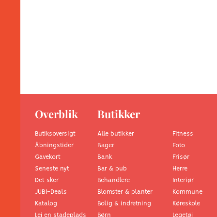
Overblik
Butikker
Butiksoversigt
Alle butikker
Fitness
Åbningstider
Foto
Bager
Gavekort
Frisør
Bank
Seneste nyt
Herre
Bar & pub
Det sker
Interiør
Behandlere
JUBI-Deals
Kommune
Blomster & planter
Katalog
Køreskole
Bolig & indretning
Lej en stadeplads
Legetøj
Børn