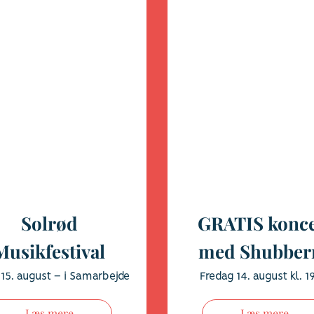
Solrød
GRATIS konce
Musikfestival
med Shubber
 15. august – i Samarbejde
Fredag 14. august kl. 1
Musikforeningen Solrød
Læs mere
Læs mere