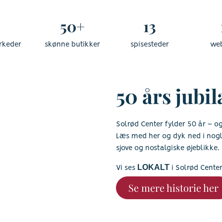
50+
13
rkeder
skønne butikker
spisesteder
we
50 års jub
Solrød Center fylder 50 år – og
Læs med her og dyk ned i nogle
sjove og nostalgiske øjeblikke.
LOKALT
Vi ses
i Solrød Center
Se mere historie her