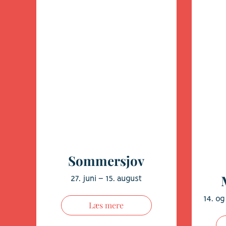
Sommersjov
27. juni – 15. august
14. og
Læs mere
med 