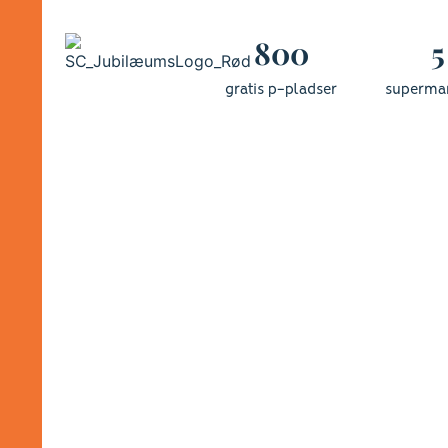
800
5
gratis p-pladser
superma