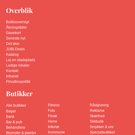
Overblik
Butiksoversigt
Åbningstider
Gavekort
Seneste nyt
Det sker
JUBI-Deals
Katalog
Lej en stadeplads
Ledige lokaler
Kontakt
Intranet
Privatlivspolitik
Butikker
Fitness
Rådgivning
Alle butikker
Foto
Reklame
Bager
Frisør
Skønhed
Bank
Herre
Slikbutik
Bar & pub
Interiør
Smykker & ure
Behandlere
Kommune
Specialbutikker
Blomster & planter