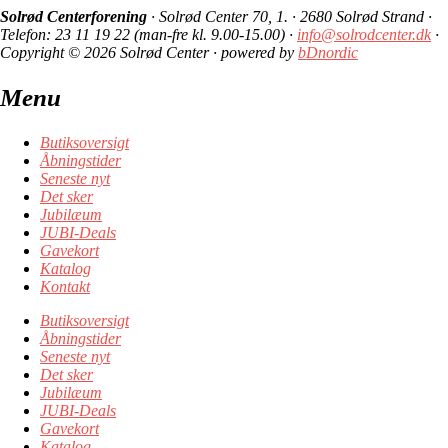
Solrød Centerforening
· Solrød Center 70, 1. · 2680 Solrød Strand ·
Telefon: 23 11 19 22 (man-fre kl. 9.00-15.00) ·
info@solrodcenter.dk
·
Copyright © 2026 Solrød Center · powered by
bDnordic
Menu
Butiksoversigt
Åbningstider
Seneste nyt
Det sker
Jubilæum
JUBI-Deals
Gavekort
Katalog
Kontakt
Butiksoversigt
Åbningstider
Seneste nyt
Det sker
Jubilæum
JUBI-Deals
Gavekort
Katalog