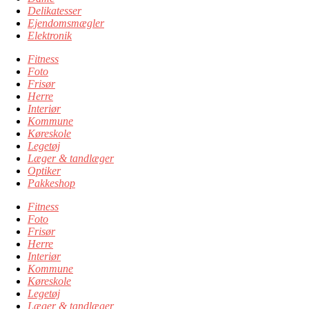
Delikatesser
Ejendomsmægler
Elektronik
Fitness
Foto
Frisør
Herre
Interiør
Kommune
Køreskole
Legetøj
Læger & tandlæger
Optiker
Pakkeshop
Fitness
Foto
Frisør
Herre
Interiør
Kommune
Køreskole
Legetøj
Læger & tandlæger