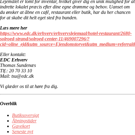
Lejemålet er tomt for inventar, hvilket giver dig en unik mulighed for at
indrette lokalet præcis efter dine egne drømme og behov. Uanset om
du ønsker at åbne en café, restaurant eller butik, har du her chancen
for at skabe dit helt eget sted fra bunden.
Læs mere her
https://www.edc.dk/erhverv/erhvervslejemaal/hotel-restaurant/2680-
solroed-strand/solroed-center-11/469007296/?
cid=oline_ejd&utm_source=Ejendomstorvet&utm_medium=referra
Eller kontakt:
EDC Erhverv
Thomas Sundenæs
Tlf.: 20 70 33 10
Mail: tsu@edc.dk
Vi glæder os til at høre fra dig.
Overblik
Butiksoversigt
Åbningstider
Gavekort
Seneste nyt