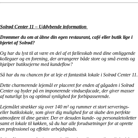
Solrød Center 11 – Uddybende information
Drømmer du om at åbne din egen restaurant, café eller butik lige i
hjertet af Solrød?
Og har du lyst til at være en del af et fællesskab med dine omliggende
kollegaer og en forening, der arrangerer både store og små events og
hjælper butiksejerne med kundeflow?
Så har du nu chancen for at leje et fantastisk lokale i Solrød Center 11.
Dette charmerende lejemål er placeret for enden af gågaden i Solrød
Center og byder på en imponerende vinduesfacade, der giver masser
af naturligt lys og optimal synlighed for forbipasserende.
Lejemålet strækker sig over 140 m² og rummer et stort serverings-
eller butikslokale, som giver dig mulighed for at skabe den perfekte
atmosfære til dine gæster. Der er desuden kunde- og personaletoiletter
samt et lokale til køkken, så du har alle forudsætninger for at oprette
en professionel og effektiv arbejdsplads.