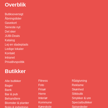
Overblik
Butiksoversigt
Åbningstider
Gavekort
Seneste nyt
Det sker
JUBI-Deals
Katalog
Lej en stadeplads
Ledige lokaler
Kontakt
Intranet
Privatlivspolitik
Butikker
Fitness
Rådgivning
Alle butikker
Foto
Reklame
Bager
Frisør
Skønhed
Bank
Herre
Slikbutik
Bar & pub
Interiør
Smykker & ure
Behandlere
Kommune
Specialbutikker
Blomster & planter
Køreskole
Spisesteder
Bolig & indretning