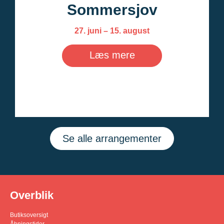
Sommersjov
27. juni – 15. august
Læs mere
Se alle arrangementer
Overblik
Butiksoversigt
Åbningstider