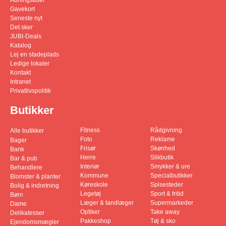
Gavekort
Seneste nyt
Det sker
JUBI-Deals
Katalog
Lej en stadeplads
Ledige lokaler
Kontakt
Intranet
Privatlivspolitik
Butikker
Fitness
Rådgivning
Alle butikker
Foto
Reklame
Bager
Frisør
Skønhed
Bank
Herre
Slikbutik
Bar & pub
Interiør
Smykker & ure
Behandlere
Kommune
Specialbutikker
Blomster & planter
Køreskole
Spisesteder
Bolig & indretning
Legetøj
Sport & fritid
Børn
Læger & tandlæger
Supermarkeder
Dame
Optiker
Take away
Delikatesser
Pakkeshop
Tøj & sko
Ejendomsmægler