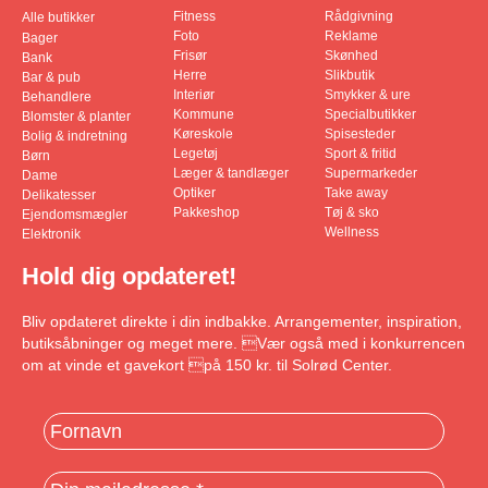
Fitness
Rådgivning
Alle butikker
Foto
Reklame
Bager
Frisør
Skønhed
Bank
Herre
Slikbutik
Bar & pub
Interiør
Smykker & ure
Behandlere
Kommune
Specialbutikker
Blomster & planter
Køreskole
Spisesteder
Bolig & indretning
Legetøj
Sport & fritid
Børn
Læger & tandlæger
Supermarkeder
Dame
Optiker
Take away
Delikatesser
Pakkeshop
Tøj & sko
Ejendomsmægler
Wellness
Elektronik
Hold dig opdateret!
Bliv opdateret direkte i din indbakke. Arrangementer, inspiration,
butiksåbninger og meget mere. Vær også med i konkurrencen
om at vinde et gavekort på 150 kr. til Solrød Center.