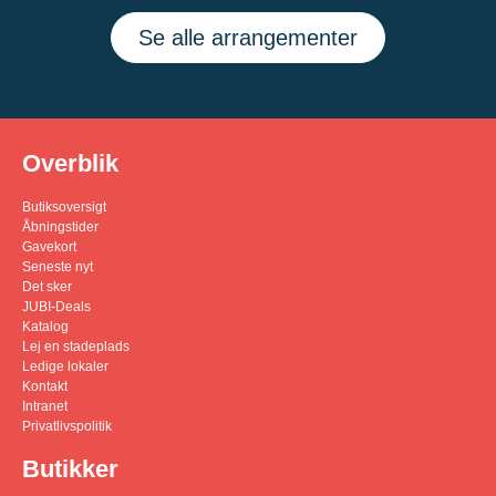
Se alle arrangementer
Overblik
Butiksoversigt
Åbningstider
Gavekort
Seneste nyt
Det sker
JUBI-Deals
Katalog
Lej en stadeplads
Ledige lokaler
Kontakt
Intranet
Privatlivspolitik
Butikker