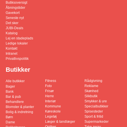
Butiksoversigt
Åbningstider
Gavekort
Seneste nyt
Det sker
JUBI-Deals
Katalog
Lej en stadeplads
Ledige lokaler
Kontakt
Intranet
Privatlivspolitik
Butikker
Fitness
Rådgivning
Alle butikker
Foto
Reklame
Bager
Frisør
Skønhed
Bank
Herre
Slikbutik
Bar & pub
Interiør
Smykker & ure
Behandlere
Kommune
Specialbutikker
Blomster & planter
Køreskole
Spisesteder
Bolig & indretning
Legetøj
Sport & fritid
Børn
Læger & tandlæger
Supermarkeder
Dame
Optiker
Take away