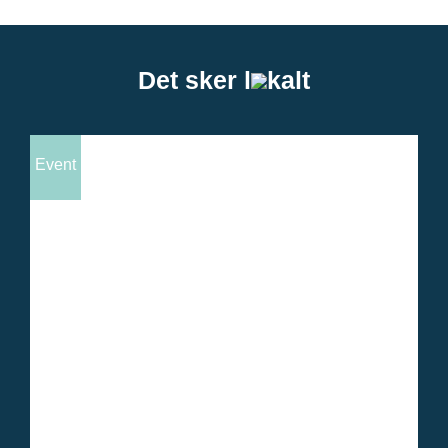
Det sker l
kalt
Event