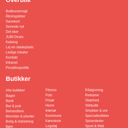
Butiksoversigt
Åbningstider
Gavekort
Seneste nyt
Det sker
JUBI-Deals
Katalog
Lej en stadeplads
Ledige lokaler
Kontakt
Intranet
Privatlivspolitik
Butikker
Fitness
Rådgivning
Alle butikker
Foto
Reklame
Bager
Frisør
Skønhed
Bank
Herre
Slikbutik
Bar & pub
Interiør
Smykker & ure
Behandlere
Kommune
Specialbutikker
Blomster & planter
Køreskole
Spisesteder
Bolig & indretning
Legetøj
Sport & fritid
Børn