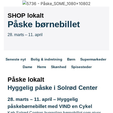
SHOP lokalt
Påske børnebillet
28. marts – 11. april
Seneste nyt
Bolig & indretning
Børn
Supermarkeder
Dame
Herre
Skønhed
Spisesteder
Påske lokalt
Hyggelig påske
i Solrød Center
28. marts – 11. april – Hyggelig
påskebørnebillet med VIND en Cykel
Køb Solrød Centers hyggelige børnebillet som giver