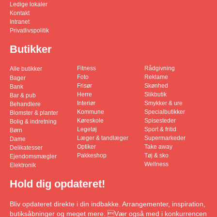
Ledige lokaler
Kontakt
Intranet
Privatlivspolitik
Butikker
Fitness
Rådgivning
Alle butikker
Foto
Reklame
Bager
Frisør
Skønhed
Bank
Herre
Slikbutik
Bar & pub
Interiør
Smykker & ure
Behandlere
Kommune
Specialbutikker
Blomster & planter
Køreskole
Spisesteder
Bolig & indretning
Legetøj
Sport & fritid
Børn
Læger & tandlæger
Supermarkeder
Dame
Optiker
Take away
Delikatesser
Pakkeshop
Tøj & sko
Ejendomsmægler
Wellness
Elektronik
Hold dig opdateret!
Bliv opdateret direkte i din indbakke. Arrangementer, inspiration,
butiksåbninger og meget mere. Vær også med i konkurrencen