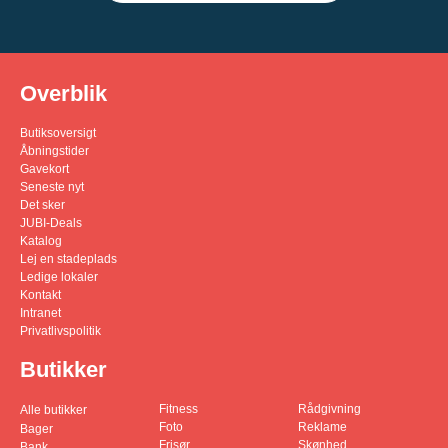
Overblik
Butiksoversigt
Åbningstider
Gavekort
Seneste nyt
Det sker
JUBI-Deals
Katalog
Lej en stadeplads
Ledige lokaler
Kontakt
Intranet
Privatlivspolitik
Butikker
Fitness
Rådgivning
Alle butikker
Foto
Reklame
Bager
Frisør
Skønhed
Bank