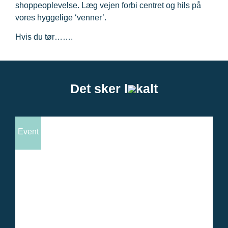
shoppeoplevelse. Læg vejen forbi centret og hils på
vores hyggelige ‘venner’.
Hvis du tør…….
Det sker l
kalt
Event