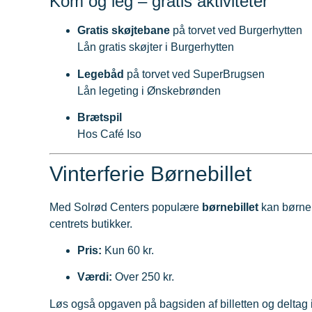
Kom og leg – gratis aktiviteter
Gratis skøjtebane
på torvet ved Burgerhytten
Lån gratis skøjter i Burgerhytten
Legebåd
på torvet ved SuperBrugsen
Lån legeting i Ønskebrønden
Brætspil
Hos Café Iso
Vinterferie Børnebillet
Med Solrød Centers populære
børnebillet
kan børnen
centrets butikker.
Pris:
Kun 60 kr.
Værdi:
Over 250 kr.
Løs også opgaven på bagsiden af billetten og deltag