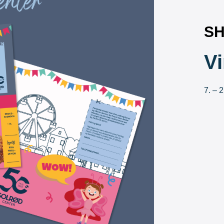
SH
Vi
7. – 2