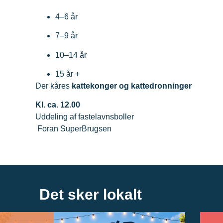
4–6 år
7–9 år
10–14 år
15 år +
Der kåres
kattekonger og kattedronninger
Kl. ca. 12.00
Uddeling af fastelavnsboller
Foran SuperBrugsen
Det sker lokalt