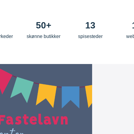
50+
13
rkeder
skønne butikker
spisesteder
we