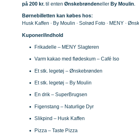
på 200 kr.
til enten
Ønskebrønden
eller
By Moulin
.
Børnebilletten kan købes hos:
Husk Kaffen · By Moulin · Solrød Foto · MENY · Øns
Kuponer//indhold
Frikadelle – MENY Slagteren
Varm kakao med flødeskum – Café Iso
Et stk. legetøj – Ønskebrønden
Et stk. legetøj – By Moulin
En drik – SuperBrugsen
Figenstang – Naturlige Dyr
Slikpind – Husk Kaffen
Pizza – Taste Pizza