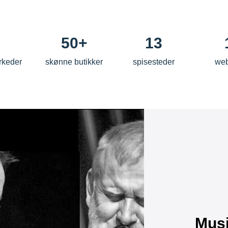
50+
13
rkeder
skønne butikker
spisesteder
we
Musi