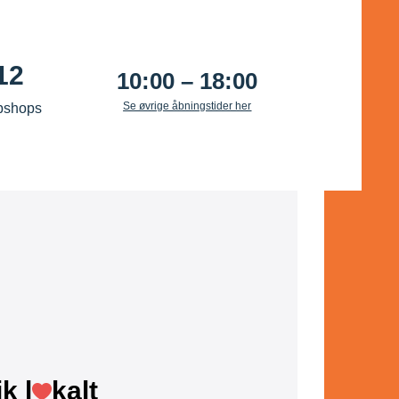
12
10:00 – 18:00
Se øvrige åbningstider her
bshops
k l
kalt