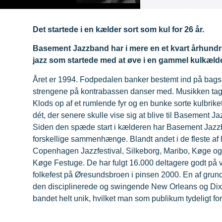
Det startede i en kælder sort som kul for 26 år.
Basement Jazzband har i mere en et kvart århundr
jazz som startede med at øve i en gammel kulkælde
Året er 1994. Fodpedalen banker bestemt ind på bags
strengene på kontrabassen danser med. Musikken tage
Klods op af et rumlende fyr og en bunke sorte kulbriket
dét, der senere skulle vise sig at blive til Basement J
Siden den spæde start i kælderen har Basement Jazzb
forskellige sammenhænge. Blandt andet i de fleste af 
Copenhagen Jazzfestival, Silkeborg, Maribo, Køge og 
Køge Festuge. De har fulgt 16.000 deltagere godt på vej
folkefest på Øresundsbroen i pinsen 2000. En af grunde
den disciplinerede og swingende New Orleans og Dixie
bandet helt unik, hvilket man som publikum tydeligt f