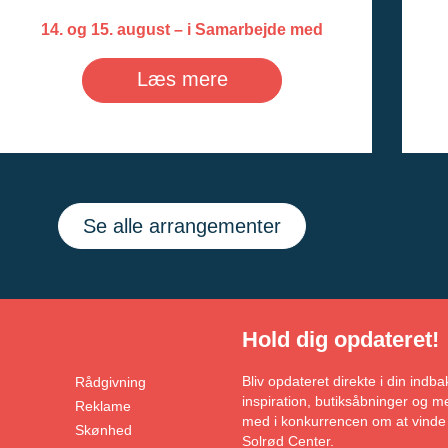
14. og 15. august – i Samarbejde med
Musikforeningen Solrød
Læs mere
Se alle arrangementer
Hold dig opdateret!
Bliv opdateret direkte i din ind
Rådgivning
inspiration, butiksåbninger og
Reklame
med i konkurrencen om at vinde 
Skønhed
Solrød Center.