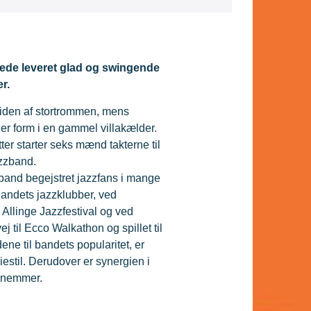
ede leveret glad og swingende
r.
iden af stortrommen, mens
r form i en gammel villakælder.
ter starter seks mænd takterne til
azzband.
and begejstret jazzfans i mange
landets jazzklubber, ved
Allinge Jazzfestival og ved
 til Ecco Walkathon og spillet til
ne til bandets popularitet, er
stil. Derudover er synergien i
ornemmer.