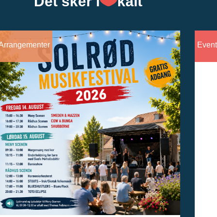
Det sker l
kalt
Arrangementer
Event