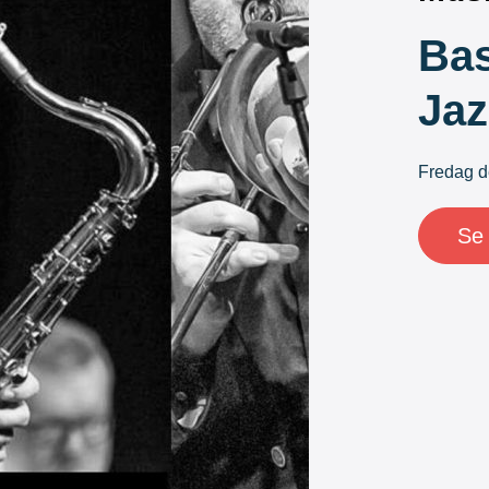
Ba
Ja
Fredag d
Se