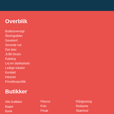
Overblik
Butiksoversigt
Åbningstider
Gavekort
Seneste nyt
Det sker
JUBI-Deals
Katalog
Lej en stadeplads
Ledige lokaler
Kontakt
Intranet
Privatlivspolitik
Butikker
Fitness
Rådgivning
Alle butikker
Foto
Reklame
Bager
Frisør
Skønhed
Bank