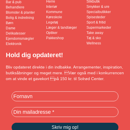
Herre
Slikbutik
Bar & pub
Interiør
Smykker & ure
Behandlere
Kommune
Specialbutikker
Blomster & planter
Køreskole
Spisesteder
Bolig & indretning
Legetøj
Sport & fritid
Børn
Læger & tandlæger
Supermarkeder
Dame
Optiker
Take away
Delikatesser
Pakkeshop
Tøj & sko
Ejendomsmægler
Wellness
Elektronik
Hold dig opdateret!
Bliv opdateret direkte i din indbakke. Arrangementer, inspiration,
butiksåbninger og meget mere. Vær også med i konkurrencen
om at vinde et gavekort på 150 kr. til Solrød Center.