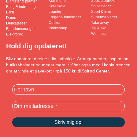
Kommune
Specialbutikker
Blomster & planter
Køreskole
Spisesteder
Bolig & indretning
Legetøj
Sport & fritid
Børn
Læger & tandlæger
Supermarkeder
Dame
Optiker
Take away
Delikatesser
Pakkeshop
Tøj & sko
Ejendomsmægler
Wellness
Elektronik
Hold dig opdateret!
Bliv opdateret direkte i din indbakke. Arrangementer, inspiration,
butiksåbninger og meget mere. Vær også med i konkurrencen
om at vinde et gavekort på 150 kr. til Solrød Center.