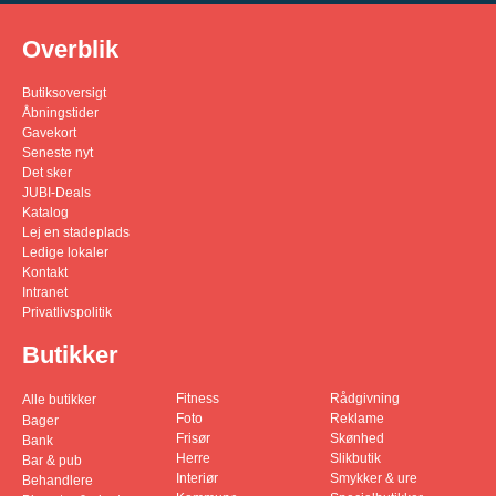
Overblik
Butiksoversigt
Åbningstider
Gavekort
Seneste nyt
Det sker
JUBI-Deals
Katalog
Lej en stadeplads
Ledige lokaler
Kontakt
Intranet
Privatlivspolitik
Butikker
Fitness
Rådgivning
Alle butikker
Foto
Reklame
Bager
Frisør
Skønhed
Bank
Herre
Slikbutik
Bar & pub
Interiør
Smykker & ure
Behandlere