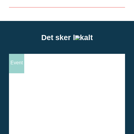
Det sker l
kalt
Event