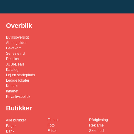
Overblik
Butiksoversigt
Åbningstider
Gavekort
Seneste nyt
Det sker
JUBI-Deals
Katalog
Lej en stadeplads
Ledige lokaler
Kontakt
Intranet
Privatlivspolitik
Butikker
Fitness
Rådgivning
Alle butikker
Foto
Reklame
Bager
Frisør
Skønhed
Bank