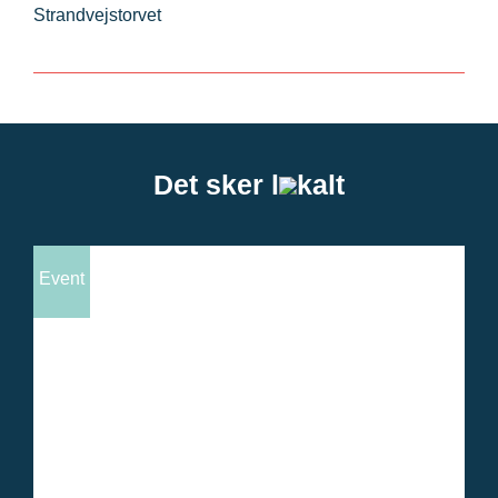
Strandvejstorvet
Det sker l
kalt
Event