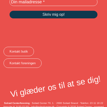
Kontakt butik
Kontakt foreningen
Vi glæder os til at se dig!
Solrød Centerforening
· Solrød Center 70, 1. · 2680 Solrød Strand · Telefon: 23 11 19 22
(man-fre kl. 9.00-15.00) ·
info@solrodcenter.dk
· Copyright © 2026 Solrød Center · powered