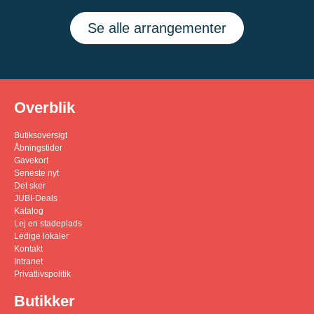
Se alle arrangementer
Overblik
Butiksoversigt
Åbningstider
Gavekort
Seneste nyt
Det sker
JUBI-Deals
Katalog
Lej en stadeplads
Ledige lokaler
Kontakt
Intranet
Privatlivspolitik
Butikker