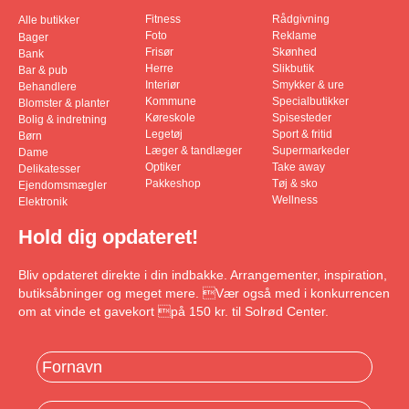
Fitness
Rådgivning
Alle butikker
Foto
Reklame
Bager
Frisør
Skønhed
Bank
Herre
Slikbutik
Bar & pub
Interiør
Smykker & ure
Behandlere
Kommune
Specialbutikker
Blomster & planter
Køreskole
Spisesteder
Bolig & indretning
Legetøj
Sport & fritid
Børn
Læger & tandlæger
Supermarkeder
Dame
Optiker
Take away
Delikatesser
Pakkeshop
Tøj & sko
Ejendomsmægler
Wellness
Elektronik
Hold dig opdateret!
Bliv opdateret direkte i din indbakke. Arrangementer, inspiration,
butiksåbninger og meget mere. Vær også med i konkurrencen
om at vinde et gavekort på 150 kr. til Solrød Center.