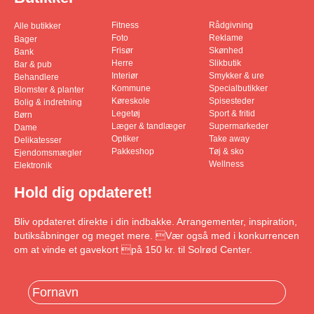
Fitness
Rådgivning
Alle butikker
Foto
Reklame
Bager
Frisør
Skønhed
Bank
Herre
Slikbutik
Bar & pub
Interiør
Smykker & ure
Behandlere
Kommune
Specialbutikker
Blomster & planter
Køreskole
Spisesteder
Bolig & indretning
Legetøj
Sport & fritid
Børn
Læger & tandlæger
Supermarkeder
Dame
Optiker
Take away
Delikatesser
Pakkeshop
Tøj & sko
Ejendomsmægler
Wellness
Elektronik
Hold dig opdateret!
Bliv opdateret direkte i din indbakke. Arrangementer, inspiration,
butiksåbninger og meget mere. Vær også med i konkurrencen
om at vinde et gavekort på 150 kr. til Solrød Center.