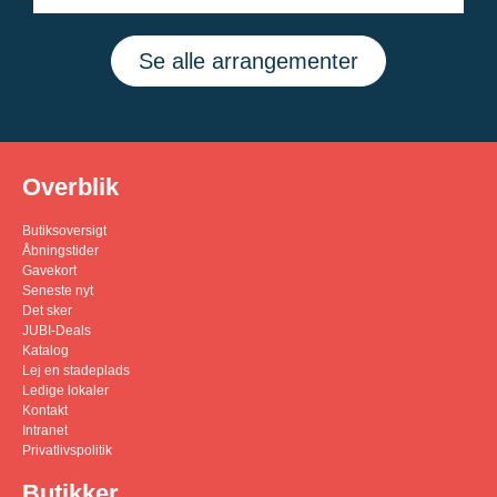
Se alle arrangementer
Overblik
Butiksoversigt
Åbningstider
Gavekort
Seneste nyt
Det sker
JUBI-Deals
Katalog
Lej en stadeplads
Ledige lokaler
Kontakt
Intranet
Privatlivspolitik
Butikker