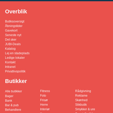
Overblik
Butiksoversigt
Åbningstider
Gavekort
Seneste nyt
Det sker
JUBI-Deals
Katalog
Lej en stadeplads
Ledige lokaler
Kontakt
Intranet
Privatlivspolitik
Butikker
Fitness
Rådgivning
Alle butikker
Foto
Reklame
Bager
Frisør
Skønhed
Bank
Herre
Slikbutik
Bar & pub
Interiør
Smykker & ure
Behandlere