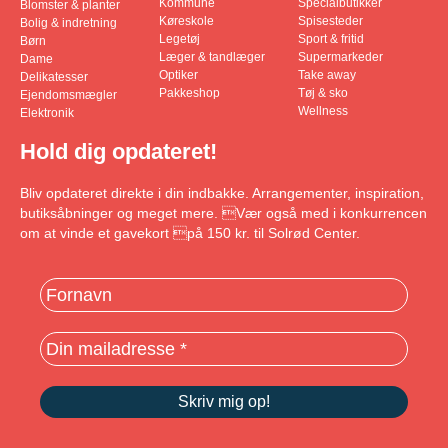
Kommune
Specialbutikker
Blomster & planter
Køreskole
Spisesteder
Bolig & indretning
Legetøj
Sport & fritid
Børn
Læger & tandlæger
Supermarkeder
Dame
Optiker
Take away
Delikatesser
Pakkeshop
Tøj & sko
Ejendomsmægler
Wellness
Elektronik
Hold dig opdateret!
Bliv opdateret direkte i din indbakke. Arrangementer, inspiration,
butiksåbninger og meget mere. Vær også med i konkurrencen
om at vinde et gavekort på 150 kr. til Solrød Center.