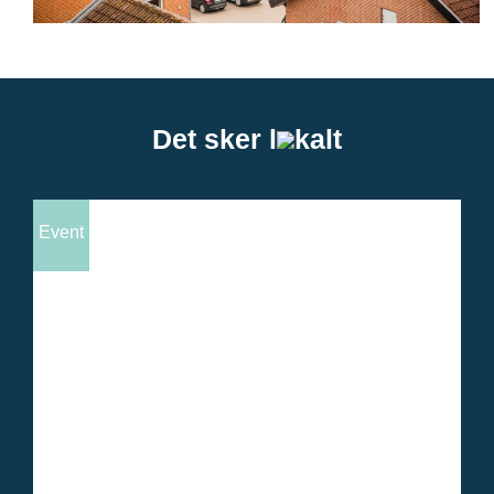
Det sker l
kalt
Event