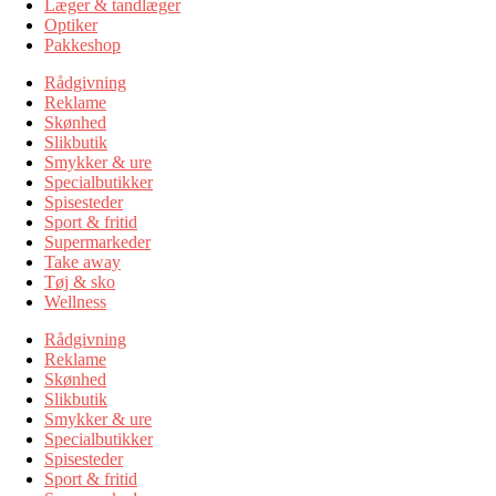
Læger & tandlæger
Optiker
Pakkeshop
Rådgivning
Reklame
Skønhed
Slikbutik
Smykker & ure
Specialbutikker
Spisesteder
Sport & fritid
Supermarkeder
Take away
Tøj & sko
Wellness
Rådgivning
Reklame
Skønhed
Slikbutik
Smykker & ure
Specialbutikker
Spisesteder
Sport & fritid