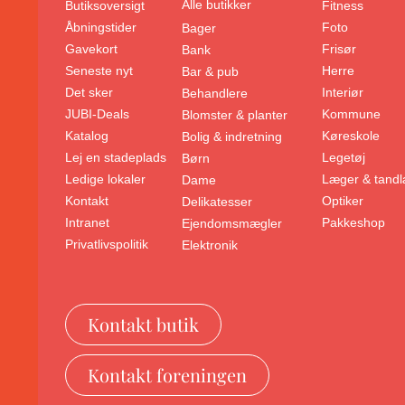
Alle butikker
Butiksoversigt
Fitness
Åbningstider
Foto
Bager
Gavekort
Frisør
Bank
Seneste nyt
Herre
Bar & pub
Det sker
Interiør
Behandlere
JUBI-Deals
Kommune
Blomster & planter
Katalog
Køreskole
Bolig & indretning
Lej en stadeplads
Legetøj
Børn
Ledige lokaler
Læger & tand
Dame
Kontakt
Optiker
Delikatesser
Intranet
Pakkeshop
Ejendomsmægler
Privatlivspolitik
Elektronik
Kontakt butik
Kontakt foreningen