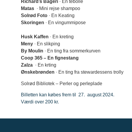
Richard’s Bageri
·
En tebolle
Matas
·
Mini rejse shampoo
Solrød Foto
·
En
Keating
Skoringen
·
E
n vingummipose
Husk Kaffen
·
En kreting
Meny
·
En slikping
By Moulin
·
En ting fra sommerkurven
Coop 365 – En fignestang
Zalza
·
En krting
Ønskebrønden
·
En ting fra stewardessens trolly
Solrød Bibliotek – Perler og perleplade
Billetten kan købes frem til 27. august 2024.
Værdi over 200 kr.