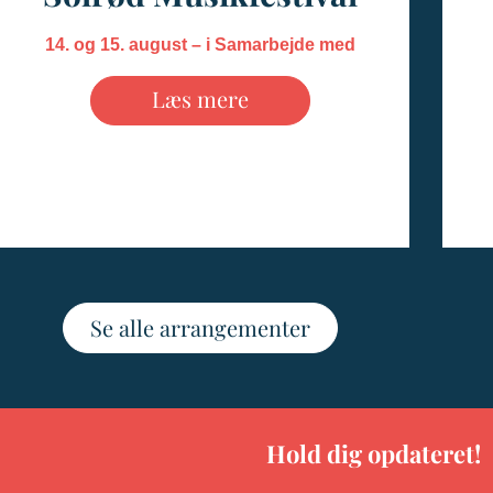
14. og 15. august – i Samarbejde med
Musikforeningen Solrød
Læs mere
Se alle arrangementer
Hold dig opdateret!