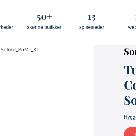
50+
13
rkeder
skønne butikker
spisesteder
we
So
Tu
Co
S
Hygge