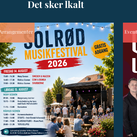
Det sker lkalt
Arrangementer
Even