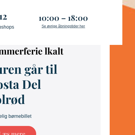
12
10:00 – 18:00
Se øvrige åbningstider her
bshops
mmerferie lkalt
ren går til
sta Del
olrød
lig børnebillet
Læs mere