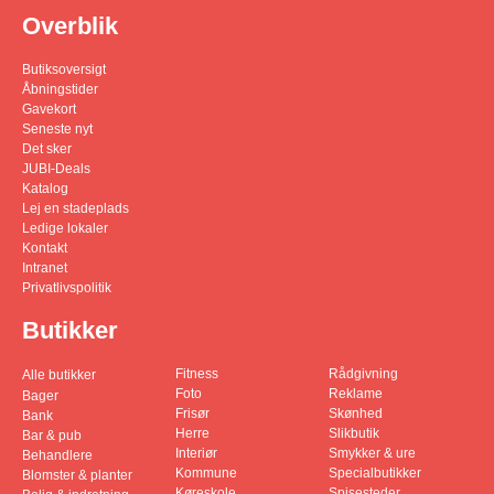
Overblik
Butiksoversigt
Åbningstider
Gavekort
Seneste nyt
Det sker
JUBI-Deals
Katalog
Lej en stadeplads
Ledige lokaler
Kontakt
Intranet
Privatlivspolitik
Butikker
Fitness
Rådgivning
Alle butikker
Foto
Reklame
Bager
Frisør
Skønhed
Bank
Herre
Slikbutik
Bar & pub
Interiør
Smykker & ure
Behandlere
Kommune
Specialbutikker
Blomster & planter
Køreskole
Spisesteder