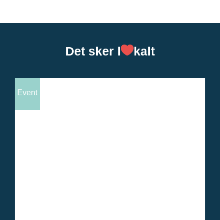
Det sker l
kalt
Event