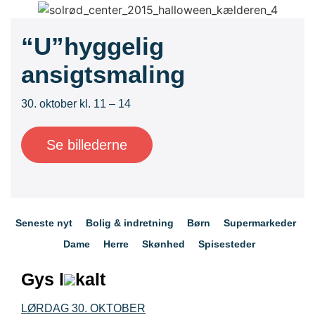
“U”hyggelig
ansigtsmaling
30. oktober kl. 11 – 14
Se billederne
Seneste nyt
Bolig & indretning
Børn
Supermarkeder
Dame
Herre
Skønhed
Spisesteder
Gys l
kalt
LØRDAG
30. OKTOBER