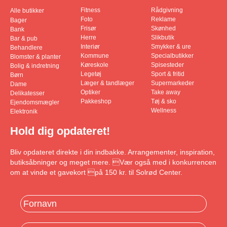
Fitness
Rådgivning
Alle butikker
Foto
Reklame
Bager
Frisør
Skønhed
Bank
Herre
Slikbutik
Bar & pub
Interiør
Smykker & ure
Behandlere
Kommune
Specialbutikker
Blomster & planter
Køreskole
Spisesteder
Bolig & indretning
Legetøj
Sport & fritid
Børn
Læger & tandlæger
Supermarkeder
Dame
Optiker
Take away
Delikatesser
Pakkeshop
Tøj & sko
Ejendomsmægler
Wellness
Elektronik
Hold dig opdateret!
Bliv opdateret direkte i din indbakke. Arrangementer, inspiration,
butiksåbninger og meget mere. Vær også med i konkurrencen
om at vinde et gavekort på 150 kr. til Solrød Center.