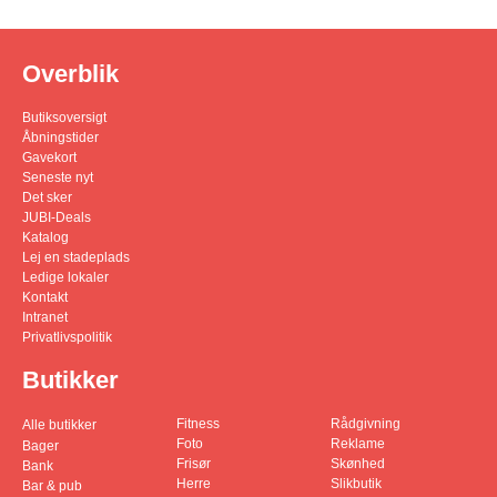
Overblik
Butiksoversigt
Åbningstider
Gavekort
Seneste nyt
Det sker
JUBI-Deals
Katalog
Lej en stadeplads
Ledige lokaler
Kontakt
Intranet
Privatlivspolitik
Butikker
Fitness
Rådgivning
Alle butikker
Foto
Reklame
Bager
Frisør
Skønhed
Bank
Herre
Slikbutik
Bar & pub