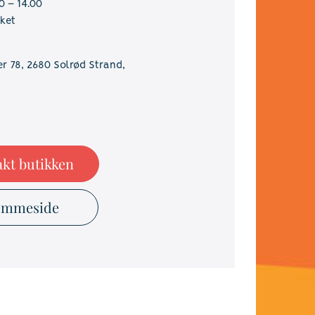
0 – 14.00
ket
er 78, 2680 Solrød Strand,
kt butikken
emmeside