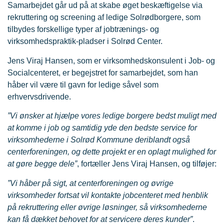
Samarbejdet går ud på at skabe øget beskæftigelse via
rekruttering og screening af ledige Solrødborgere, som
tilbydes forskellige typer af jobtrænings- og
virksomhedspraktik-pladser i Solrød Center.
Jens Viraj Hansen, som er virksomhedskonsulent i Job- og
Socialcenteret, er begejstret for samarbejdet, som han
håber vil være til gavn for ledige såvel som
erhvervsdrivende.
”Vi ønsker at hjælpe vores ledige borgere bedst muligt med
at komme i job og samtidig yde den bedste service for
virksomhederne i Solrød Kommune deriblandt også
centerforeningen, og dette projekt er en oplagt mulighed for
at gøre begge dele”
, fortæller Jens Viraj Hansen, og tilføjer:
”Vi håber på sigt, at centerforeningen og øvrige
virksomheder fortsat vil kontakte jobcenteret med henblik
på rekruttering eller øvrige løsninger, så virksomhederne
kan få dækket behovet for at servicere deres kunder”
.