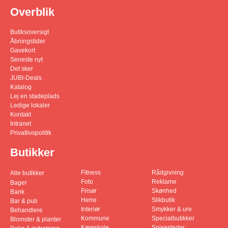
Overblik
Butiksoversigt
Åbningstider
Gavekort
Seneste nyt
Det sker
JUBI-Deals
Katalog
Lej en stadeplads
Ledige lokaler
Kontakt
Intranet
Privatlivspolitik
Butikker
Fitness
Rådgivning
Alle butikker
Foto
Reklame
Bager
Frisør
Skønhed
Bank
Herre
Slikbutik
Bar & pub
Interiør
Smykker & ure
Behandlere
Kommune
Specialbutikker
Blomster & planter
Køreskole
Spisesteder