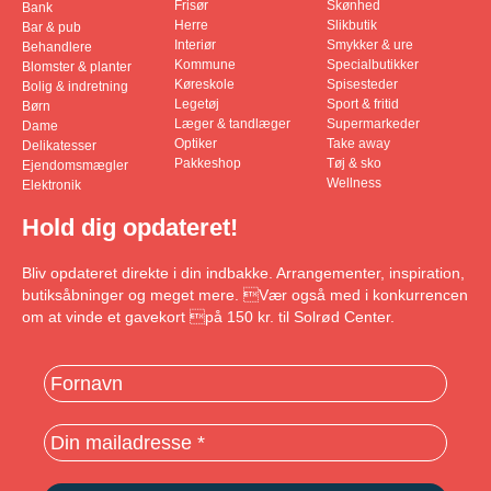
Frisør
Skønhed
Bank
Herre
Slikbutik
Bar & pub
Interiør
Smykker & ure
Behandlere
Kommune
Specialbutikker
Blomster & planter
Køreskole
Spisesteder
Bolig & indretning
Legetøj
Sport & fritid
Børn
Læger & tandlæger
Supermarkeder
Dame
Optiker
Take away
Delikatesser
Pakkeshop
Tøj & sko
Ejendomsmægler
Wellness
Elektronik
Hold dig opdateret!
Bliv opdateret direkte i din indbakke. Arrangementer, inspiration,
butiksåbninger og meget mere. Vær også med i konkurrencen
om at vinde et gavekort på 150 kr. til Solrød Center.