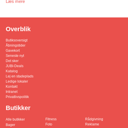
Læs mere
Overblik
Butiksoversigt
Åbningstider
Gavekort
Seneste nyt
Det sker
JUBI-Deals
Katalog
Lej en stadeplads
Ledige lokaler
Kontakt
Intranet
Privatlivspolitik
Butikker
Fitness
Rådgivning
Alle butikker
Foto
Reklame
Bager