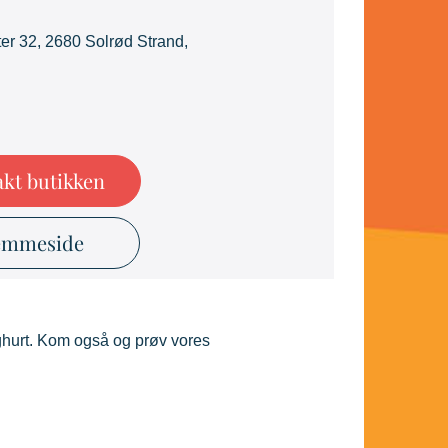
er 32, 2680 Solrød Strand,
kt butikken
emmeside
oghurt. Kom også og prøv vores