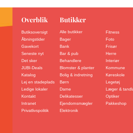
Overblik
Butikker
Alle butikker
Butiksoversigt
Fitness
Åbningstider
Foto
Bager
Gavekort
Frisør
Bank
Seneste nyt
Herre
Bar & pub
Det sker
Interiør
Behandlere
JUBI-Deals
Kommune
Blomster & planter
Katalog
Køreskole
Bolig & indretning
Lej en stadeplads
Legetøj
Børn
Ledige lokaler
Læger & tand
Dame
Kontakt
Optiker
Delikatesser
Intranet
Pakkeshop
Ejendomsmægler
Privatlivspolitik
Elektronik