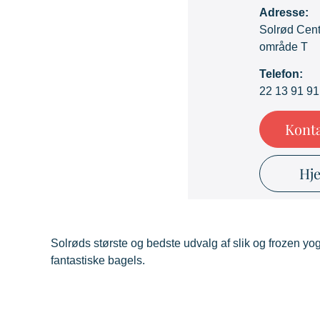
Adresse:
Solrød Cent
område T
Telefon:
22 13 91 91
Konta
Hj
Solrøds største og bedste udvalg af slik og frozen y
fantastiske bagels.