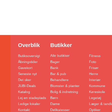
Overblik
Butikker
Alle butikker
Butiksoversigt
Fitness
Åbningstider
Foto
Bager
Gavekort
Frisør
Bank
Seneste nyt
Herre
Bar & pub
Det sker
Interiør
Behandlere
JUBI-Deals
Kommune
Blomster & planter
Katalog
Køreskole
Bolig & indretning
Lej en stadeplads
Legetøj
Børn
Ledige lokaler
Læger & tand
Dame
Kontakt
Optiker
Delikatesser