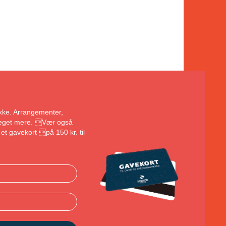
bakke. Arrangementer,
 meget mere. Vær også
et gavekort på 150 kr. til