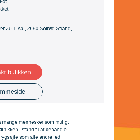
ket
kket
er 36 1. sal, 2680 Solrød Strand,
kt butikken
emmeside
e så mange mennesker som muligt
linikken i stand til at behandle
rygsøjle som alle andre led i