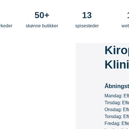
50+
13
rkeder
skønne butikker
spisesteder
we
Kiro
Klin
Åbningst
Mandag: Eft
Tirsdag: Efte
Onsdag: Efte
Torsdag: Eft
Fredag: Efte