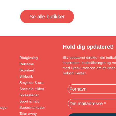
Se alle butikker
Hold dig opdateret!
Bliv opdateret direkte i din ind
Rådgivning
inspiration, butiksåbninger og
Reklame
med i konkurrencen om at vinde 
Skønhed
Solrød Center.
Slikbutik
Smykker & ure
Specialbutikker
Spisesteder
Sport & fritid
læger
Supermarkeder
Take away