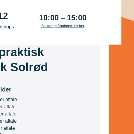
12
10:00 – 15:00
Se øvrige åbningstider her
bshops
praktisk
ik Solrød
ider
er aftale
r aftale
r aftale
er aftale
r aftale