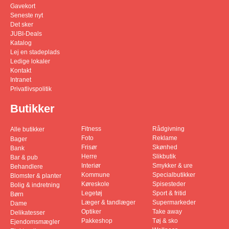
Gavekort
Seneste nyt
Det sker
JUBI-Deals
Katalog
Lej en stadeplads
Ledige lokaler
Kontakt
Intranet
Privatlivspolitik
Butikker
Fitness
Rådgivning
Alle butikker
Foto
Reklame
Bager
Frisør
Skønhed
Bank
Herre
Slikbutik
Bar & pub
Interiør
Smykker & ure
Behandlere
Kommune
Specialbutikker
Blomster & planter
Køreskole
Spisesteder
Bolig & indretning
Legetøj
Sport & fritid
Børn
Læger & tandlæger
Supermarkeder
Dame
Optiker
Take away
Delikatesser
Pakkeshop
Tøj & sko
Ejendomsmægler