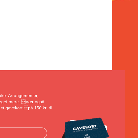
bakke. Arrangementer,
 meget mere. Vær også
et gavekort på 150 kr. til