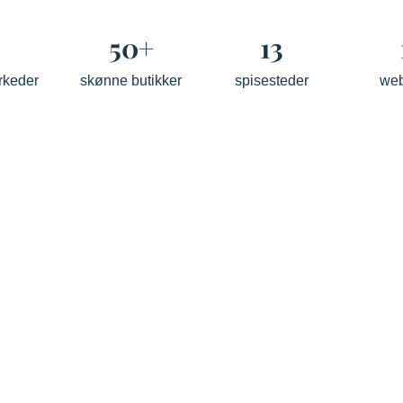
50+
13
rkeder
skønne butikker
spisesteder
we