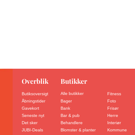
Overblik
Butikker
Alle butikker
Butiksoversigt
Fitness
Åbningstider
Foto
Bager
Gavekort
Frisør
Bank
Seneste nyt
Herre
Bar & pub
Det sker
Interiør
Behandlere
JUBI-Deals
Kommune
Blomster & planter