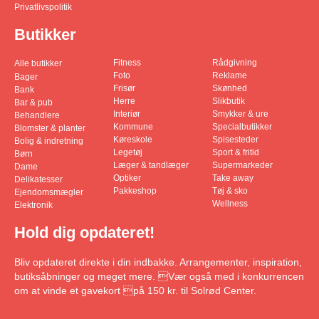
Privatlivspolitik
Butikker
Fitness
Rådgivning
Alle butikker
Foto
Reklame
Bager
Frisør
Skønhed
Bank
Herre
Slikbutik
Bar & pub
Interiør
Smykker & ure
Behandlere
Kommune
Specialbutikker
Blomster & planter
Køreskole
Spisesteder
Bolig & indretning
Legetøj
Sport & fritid
Børn
Læger & tandlæger
Supermarkeder
Dame
Optiker
Take away
Delikatesser
Pakkeshop
Tøj & sko
Ejendomsmægler
Wellness
Elektronik
Hold dig opdateret!
Bliv opdateret direkte i din indbakke. Arrangementer, inspiration,
butiksåbninger og meget mere. Vær også med i konkurrencen
om at vinde et gavekort på 150 kr. til Solrød Center.