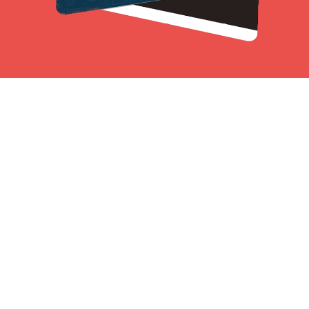
Kontakt butik
Kontakt foreningen
Vi glæder os til at se dig!
Solrød Centerforening
· Solrød Center 70, 1. · 2680 Solrød Strand · Telefon: 23 11 19 22
(man-fre kl. 9.00-15.00) ·
info@solrodcenter.dk
· Copyright © 2026 Solrød Center · powered