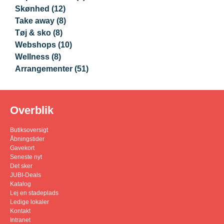
Skønhed
(12)
Take away
(8)
Tøj & sko
(8)
Webshops
(10)
Wellness
(8)
Arrangementer
(51)
Overblik
Butiksoversigt
Åbningstider
Gavekort
Seneste nyt
Det sker
JUBI-Deals
Katalog
Lej en stadeplads
Ledige lokaler
Kontakt
Intranet